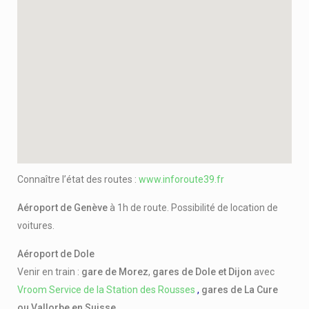
Connaître l’état des routes :
www.inforoute39.fr
Aéroport de Genève
à 1h de route. Possibilité de location de
voitures.
Aéroport de Dole
Venir en train :
gare de Morez
,
gares de Dole et Dijon
avec
Vroom Service de la Station des Rousses
,
gares de La Cure
ou Vallorbe
en Suisse.