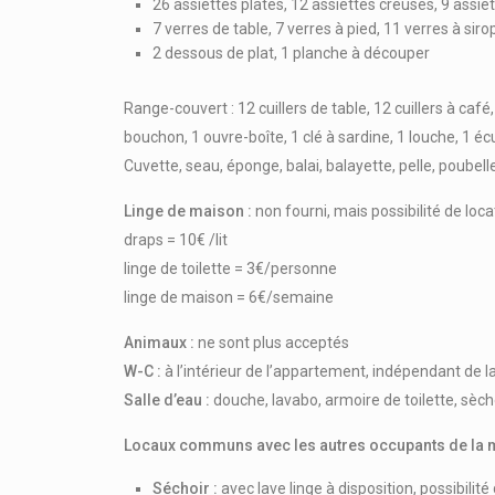
26 assiettes plates, 12 assiettes creuses, 9 assiet
7 verres de table, 7 verres à pied, 11 verres à siro
2 dessous de plat, 1 planche à découper
Range-couvert : 12 cuillers de table, 12 cuillers à caf
bouchon, 1 ouvre-boîte, 1 clé à sardine, 1 louche, 1 é
Cuvette, seau, éponge, balai, balayette, pelle, poubelle
Linge de maison :
non fourni, mais possibilité de loca
draps = 10€ /lit
linge de toilette = 3€/personne
linge de maison = 6€/semaine
Animaux :
ne sont plus acceptés
W-C :
à l’intérieur de l’appartement, indépendant de la
Salle d’eau :
douche, lavabo, armoire de toilette, sèc
Locaux communs avec les autres occupants de la 
Séchoir :
avec lave linge à disposition, possibili