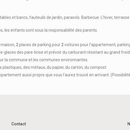
 tables et bancs, fauteuils de jardin, parasols. Barbecue. L’hiver, terrass
, les enfants sont sous la responsabilité des parents.
a maison,
2
places de parking pour
2
voitures pour l’appartement, parking 
uie-glaces des pare-brise et prévoir du carburant résistant au grand f
nt sur la commune et les communes environnantes.
s plastiques, des métaux, du papier, du carton, du compost.
ppartement aussi propre que vous l’aurez trouvé en arrivant. (Possibilit
Contact
N