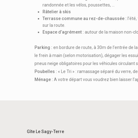
randonnée et les vélos, poussettes, …
Râtelier à skis
Terrasse commune au rez-de-chaussée :
l’été,
sur la route.
Espace d’agrément :
autour de la maison non-clos
Parking :
en bordure de route, à 30m de l’entrée de l
le frein à main (selon motorisation), dégager les ess
pneus neige obligatoires pour les véhicules circula
Poubelles :
« Le Tri » : ramassage séparé du verre, de
Ménage :
A votre départ vous voudrez bien laisser l’a
Gîte Le Sagy-Terre