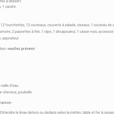
tes à dessert.
p, 1 carafe.
é, 12 fourchettes, 12 couteaux, couverts à salade, ciseaux, 1 couteau de 
cumoire, 2 passettes à thé, 1 râpe, 1 décapsuleur, 1 casse-noix, accessoir
, aspirateur.
tion,
veuillez prévenir
:
 salle d’eau.
he-cheveux, poubelle.
maison :
té d’étendre le linge dehors ou dedans selon la météo, table et fer à re