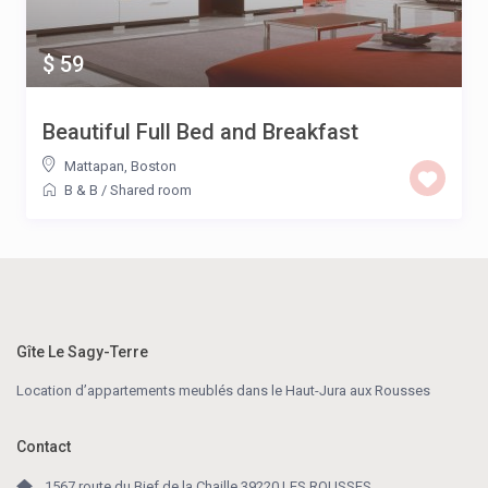
$ 59
Beautiful Full Bed and Breakfast
Mattapan
,
Boston
B & B
/
Shared room
Gîte Le Sagy-Terre
Location d’appartements meublés dans le Haut-Jura aux Rousses
Contact
1567 route du Bief de la Chaille 39220 LES ROUSSES